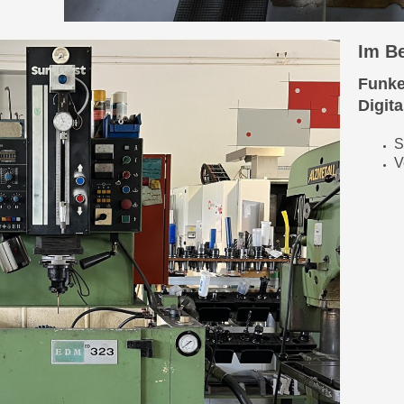
Im Be
Funke
Digit
S
V