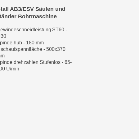
tall AB3/ESV Säulen und
tänder Bohrmaschine
ewindeschneidleistung
ST60 -
30
pindelhub - 180 mm
ischaufspannfläche - 500x370
mm
pindeldrehzahlen Stufenlos - 65-
00 U/min