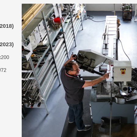
2018)
2023)
0x200
/72