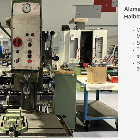
Alzme
Halbs
G
M
S
T
S
2