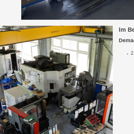
Im B
Dema
2